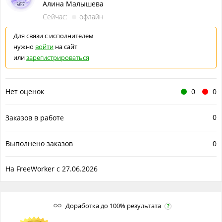
Алина Малышева
✔ Для детей
Сейчас:
офлайн
✔ Для любого, кому хочется сделать особенный подарок
Для связи с исполнителем
Для каких случаев
нужно
войти
на сайт
или
зарегистрироваться
1. День рождения
2, Свадьба
Нет оценок
0
0
3. Юбилей
4. Годовщина
0
Заказов в работе
5. Рождение ребенка
6. Новый год
Выполнено заказов
0
7. Любой праздник или важное событие
На FreeWorker с 27.06.2026
Что входит в услугу
1. Создание текста песни
2. Подбор музыкального стиля
Доработка до 100% результата
?
3. Генерация готовой песни