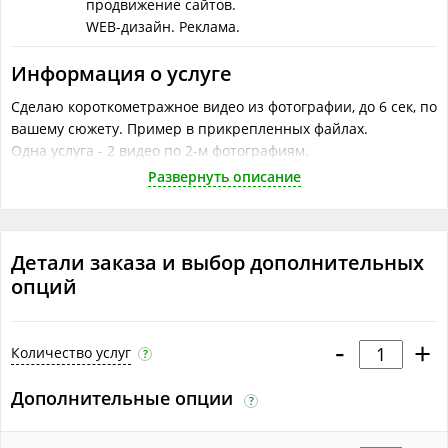
продвижение сайтов.
WEB-дизайн. Реклама.
Информация о услуге
Сделаю короткометражное видео из фотографии, до 6 сек, по
вашему сюжету. Пример в прикрепленных файлах.
Одна услуга - 2 видео по 2-м фотографиям.
Развернуть описание
Приведённое в качестве примера видео не самого лучшего
качества из-за ограниченией по весу прикрепляемых
файлов. Вы получите видео в хорошем качестве :)
Детали заказа и выбор дополнительных
Файлы
опций
foto.jpg
video.m4v
-
+
Количество услуг
?
Что понадобится исполнителю
Дополнительные опции
Объём работ в одной услуге
?
?
создание 2-х короткометражных видео из 2-х фотографий