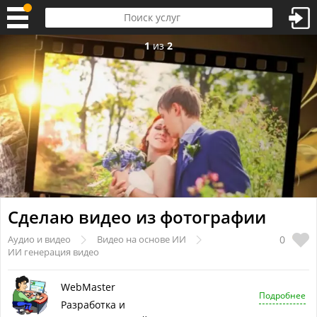
1
из
2
Сделаю видео из фотографии
0
Аудио и видео
Видео на основе ИИ
ИИ генерация видео
WebMaster
Подробнее
Разработка и