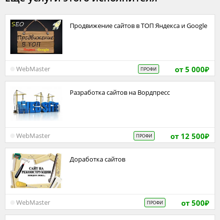
Продвижение сайтов в ТОП Яндекса и Google
от 5 000
WebMaster
ПРОФИ
₽
Разработка сайтов на Вордпресс
от 12 500
WebMaster
ПРОФИ
₽
Доработка сайтов
от 500
WebMaster
ПРОФИ
₽