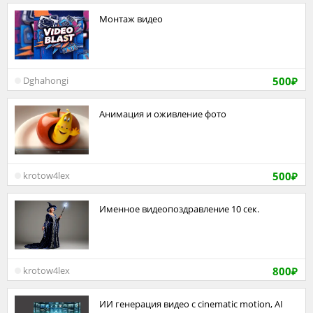
Монтаж видео
500
Dghahongi
₽
Анимация и оживление фото
500
krotow4lex
₽
Именное видеопоздравление 10 сек.
800
krotow4lex
₽
ИИ генерация видео с cinematic motion, AI