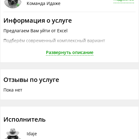
Команда Идаже
Информация о услуге
Предлагаем Вам уйти от Excel
Подберём современный комплексный вариант
Поможем зарабатывать больше
Развернуть описание
Внедряем системы CRM
Управления задачами
Отзывы по услуге
Управления знаниями
Пока нет
Настраиваем 1С
Подключаем телефонию
Создаем интернет-магазины
Исполнитель
Интегрируем соц. сети и мессенджеры
И многое другое.
Idaje