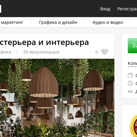
Вход
Регистра
 маркетинг
Графика и дизайн
Аудио и видео
стерьера и интерьера
З
афика
3D визуализация
0
Кол
С
С
Д