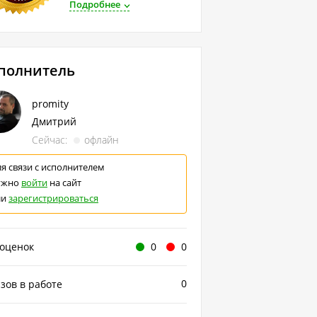
Подробнее
полнитель
promity
Дмитрий
Сейчас:
офлайн
я связи с исполнителем
ужно
войти
на сайт
ли
зарегистрироваться
 оценок
0
0
0
зов в работе