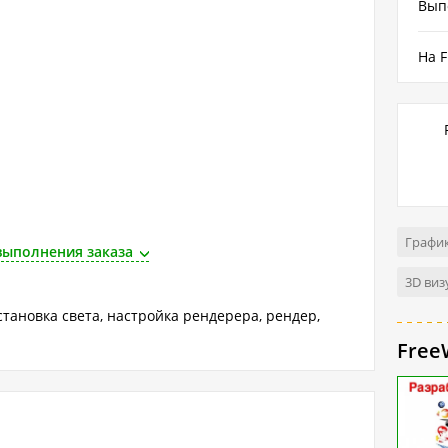
Вып
На F
График
выполнения заказа
3D виз
тановка света, настройка рендерера, рендер,
Free