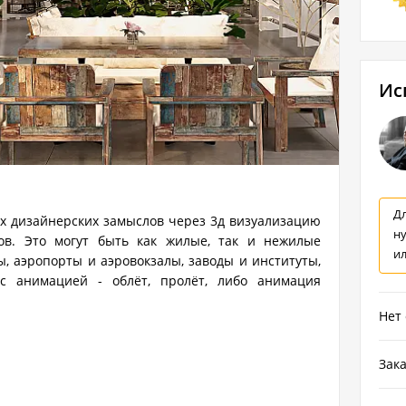
Ис
Дл
х дизайнерских замыслов через 3д визуализацию
н
ров. Это могут быть как жилые, так и нежилые
и
, аэропорты и аэровокзалы, заводы и институты,
с анимацией - облёт, пролёт, либо анимация
Нет
Зака