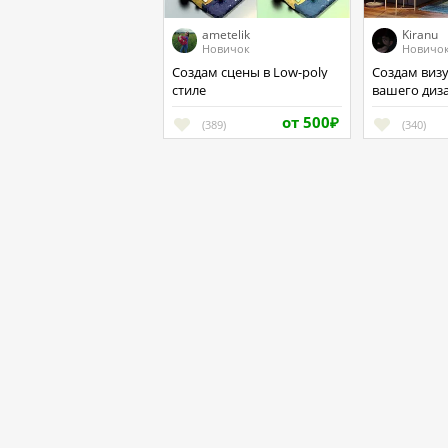
ametelik
Kiranu
Новичок
Новичо
Создам сцены в Low-poly
Создам визуализацию
стиле
вашего диз
интерьера
от 500
(389)
₽
(340)
FreeWorker - фриланс нового поколени