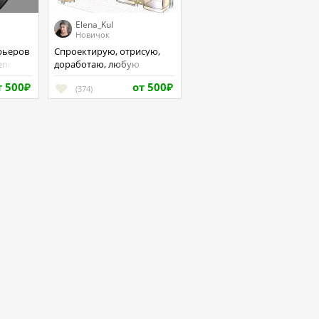
Elena_Kul
к
Новичок
Спроектирую, отрисую,
ender,
доработаю, любую
бели
корпусную мебель в
т 500
от 500
₽
PRO100
(374)
₽
те