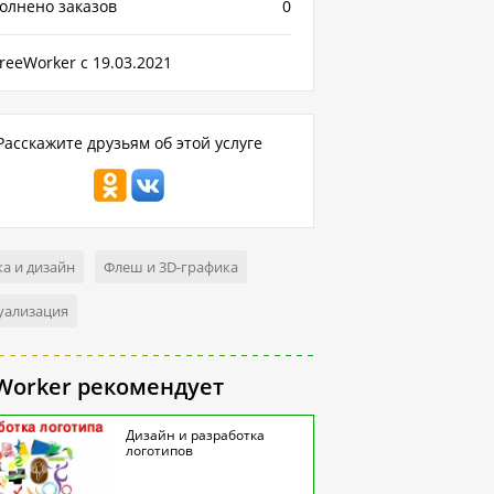
олнено заказов
0
reeWorker с 19.03.2021
Расскажите друзьям об этой услуге
а и дизайн
Флеш и 3D-графика
уализация
Worker рекомендует
Дизайн и разработка
логотипов