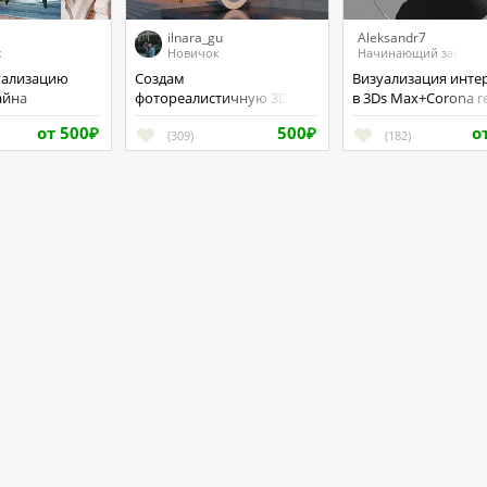
ilnara_gu
Aleksandr7
к
Новичок
Начинающий заказчи
Создам
Визуализация интерьеров
айна
фотореалистичную 3D
в 3Ds Max+Corona r
визуализацию интерьера
моделирование ме
от 500
500
о
₽
(309)
₽
(182)
я
Правила сервиса
О проек