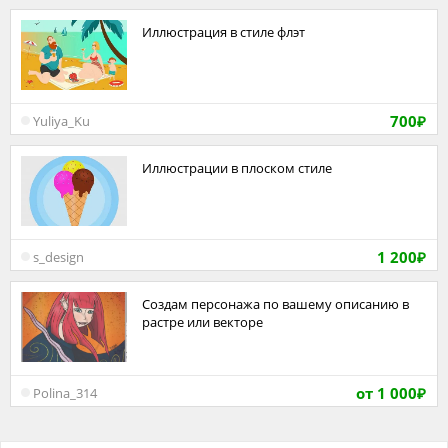
Иллюстрация в стиле флэт
700
Yuliya_Ku
₽
Иллюстрации в плоском стиле
1 200
s_design
₽
Создам персонажа по вашему описанию в
растре или векторе
от 1 000
Polina_314
₽