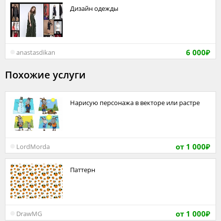
Дизайн одежды
6 000
anastasdikan
₽
Похожие услуги
Нарисую персонажа в векторе или растре
от 1 000
LordMorda
₽
Паттерн
от 1 000
DrawMG
₽