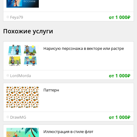
от 1 000
Feya79
₽
Похожие услуги
Нарисую персонажа в векторе или растре
от 1 000
LordMorda
₽
Паттерн
от 1 000
DrawMG
₽
Иллюстрация в стиле флэт