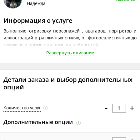
Надежда
Информация о услуге
Выполняю отрисовку персонажей , аватаров, портретов и
иллюстраций в различных стилях, от фотореалистичных до
комиксов и аниме при помощи нейросетей.
Развернуть описание
Результат можно использовать как в личных целях так и в
бизнесе.
Можно создавать любые живые и не живые объекты, в
любом месте и композиции.
Детали заказа и выбор дополнительных
опций
Можно сгенерировать:
- портреты людей и вымышленных персонажей
-
+
Количество услуг
- одежду
?
- эскизы для тату
Дополнительные опции
?
- животных
- мифических существ