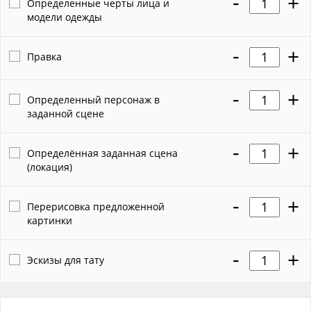
-
+
Определенные черты лица и
модели одежды
- стикеры
- композиции на тему любимого фильма или игры
-
+
Правка
- пейзажи любых мест и миров
- любой вид транспорта (ретро, футуристичный и в любом
-
+
Определенный персонаж в
другом стиле)
заданной сцене
- новые уникальные дизайны любых объектов
-
- обложки для книг, журналов и прочего
+
Определённая заданная сцена
И многое, многое другое.
(локация)
Работаю в Midjourney, Stable Diffusion, Lexica, Playground. К
-
+
работе подхожу с душой. Имею художественное
Перерисовка предложенной
образование и большой стаж в digital art, поэтому смогу
картинки
пределать и дорисовать сама те части композиции, которые
выйдут неудачно.
-
+
Эскизы для тату
Присылаю промежуточные этапы работы для согласования
и внесения корректировок.
Работаю оперативно и качественно! Буду рада помочь Вам с