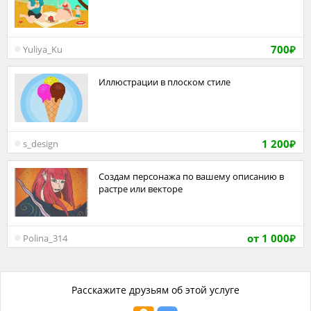
700
Yuliya_Ku
₽
Иллюстрации в плоском стиле
1 200
s_design
₽
Создам персонажа по вашему описанию в
растре или векторе
от 1 000
Polina_314
₽
Расскажите друзьям об этой услуге