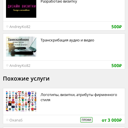
разработаю визитку
500
AndreyKo82
₽
транскрибация аудио и видео
500
AndreyKo82
₽
Похожие услуги
Логотипы, визитки, атрибуты фирменного
стиля
от 3 000
OxanaS
ПРОФИ
₽