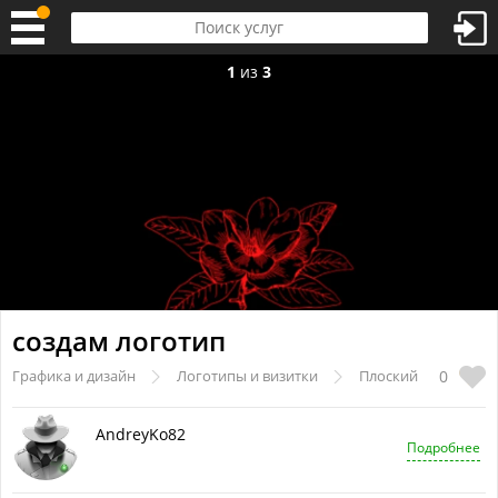
1
из
3
создам логотип
0
Графика и дизайн
Логотипы и визитки
Плоский
AndreyKo82
Подробнее