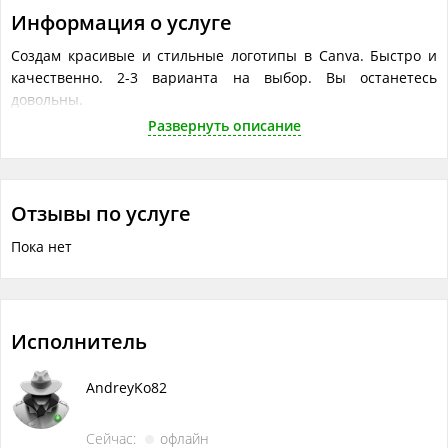
Информация о услуге
Создам красивые и стильные логотипы в Canva. Быстро и
качественно. 2-3 варианта на выбор. Вы останетесь
довольны.
Развернуть описание
Файлы
TOGETHER.png
My Tech (2).png
Отзывы по услуге
(2).png
Пока нет
U 1 pro urban (3).png
-Серый и Желтый Кот Животные и Питомцы Логотип.png
Что понадобится исполнителю
Исполнитель
Объём работ в одной услуге
?
2-3 варианта на выбор
AndreyKo82
Сейчас:
офлайн