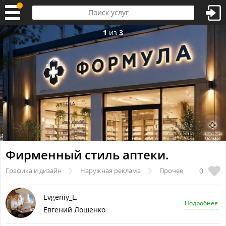
1
из
3
Фирменный стиль аптеки.
0
Графика и дизайн
Наружная реклама
Прочее
Evgeniy_L.
Подробнее
Евгений Лошенко