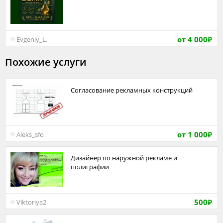
от 4 000
Evgeniy_L.
₽
Похожие услуги
Согласование рекламных конструкций
от 1 000
Aleks_sfo
₽
Дизайнер по наружной рекламе и
полиграфии
500
Viktoriya2
₽