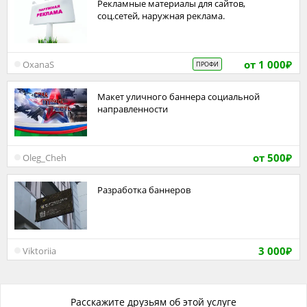
Рекламные материалы для сайтов,
соц.сетей, наружная реклама.
от 1 000
OxanaS
ПРОФИ
₽
Макет уличного баннера социальной
направленности
от 500
Oleg_Cheh
₽
Разработка баннеров
3 000
Viktoriia
₽
Расскажите друзьям об этой услуге