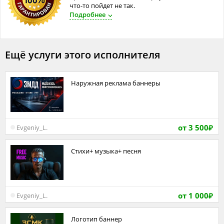
что-то пойдет не так.
Подробнее
Ещё услуги этого исполнителя
Наружная реклама баннеры
от 3 500
Evgeniy_L.
₽
Стихи+ музыка+ песня
от 1 000
Evgeniy_L.
₽
Логотип баннер