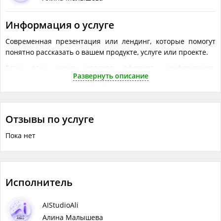
Информация о услуге
Современная презентация или лендинг, которые помогут
понятно рассказать о вашем продукте, услуге или проекте.
Если вам нужно красиво оформить информацию,
Развернуть описание
представить проект, подготовить материалы для клиента
или создать небольшой сайт — я помогу сделать это
аккуратно, понятно и в современном стиле.
Кому подойдет
Отзывы по услуге
✔ Экспертам
Пока нет
✔ Самозанятым
✔ Малому бизнесу
✔ Онлайн-школам
Исполнитель
✔ Репетиторам
AIStudioAli
✔ Спикерам
Алина Малышева