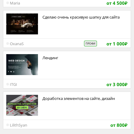
от 4 500
Maria
₽
Сделаю очень красивую шапку для сайта
от 1 000
OxanaS
ПРОФИ
₽
Лендинг
от 3 000
ITGI
₽
Доработка элементов на сайте, дизайн
от 800
LilithSyan
₽