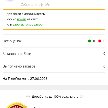
✔ Всем, кому важно красиво представить свою
Сейчас:
офлайн
информацию.
Для связи с исполнителем
Какие задачи решаю
нужно
войти
на сайт
• Нужно быстро подготовить презентацию.
или
зарегистрироваться
• Нет времени заниматься оформлением.
• Нужно красиво представить продукт или услугу.
Нет оценок
0
0
• Нужен небольшой сайт.
0
Заказов в работе
• Нужно оформить лид-магнит.
• Нужно подготовить материалы для клиента.
Выполнено заказов
0
Что входит в услуги
1. Презентации
На FreeWorker с 27.06.2026
2. Мини-сайты
3. Лендинги
Доработка до 100% результата
?
4. PDF-гайды