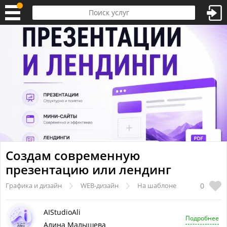
Создам современную
презентацию или лендинг
0
Графика и дизайн
WEB-дизайн
На шаблоне
AIStudioAli
Подробнее
Алина Малышева