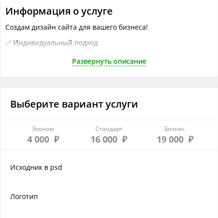
Информация о услуге
Создам дизайн сайта для вашего бизнеса!
✅ Индивидуальный подход
✅ Адаптивный дизайн для всех устройств
Развернуть описание
Файлы
Frame 370.png
Выберите вариант услуги
Desktop - 1.png
Desktop - 4.png
Эконом
Стандарт
Бизнес
Desktop - 5.png
4 000
16 000
19 000
₽
₽
₽
Desktop - 8.png
Исходник в psd
Что понадобится исполнителю
Логотип