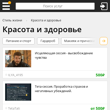
Стиль жизни
Красота и здоровье
Красота и здоровье
Питание и спорт
Гардероб
Макияж и прически
Ухо
Исцеляющая сессия - высвобождение
чувства
500
ILYA_4195
₽
Тета-сессия. Проработка страхов и
негативных убеждений.
от 500
TetaTati
₽