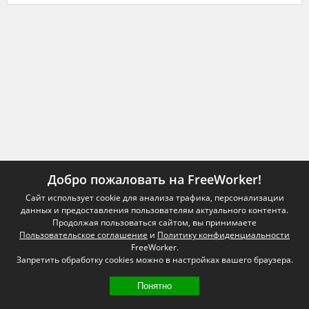
Добро пожаловать на FreeWorker!
Сайт использует cookie для анализа трафика, персонализации
данных и предоставления пользователям актуального контента.
Продолжая пользоваться сайтом, вы принимаете
Пользовательское соглашение
и
Политику конфиденциальности
FreeWorker.
Запретить обработку cookies можно в настройках вашего браузера.
Понятно