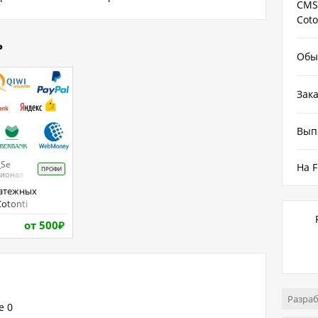
CMS
Coto
ь
Обы
Зака
Вып
_Se
На F
ПРОФИ
сионал
Cotonti
от 500
₽
Разраб
е
0