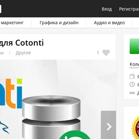
Вход
Регистра
 маркетинг
Графика и дизайн
Аудио и видео
ля Cotonti
ны
Другие
1
Кол
С
С
Д