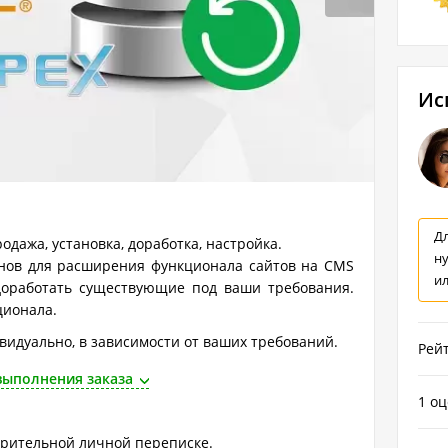
Ис
Дл
одажа, установка, доработка, настройка.
н
инов для расширения функционала сайтов на CMS
и
 доработать существующие под ваши требования.
ционала.
видуально, в зависимости от ваших требований.
Рейт
выполнения заказа
1 о
арительной личной переписке.