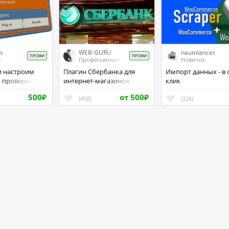
s
WEB-GURU
naumlancer
ПРОФИ
ПРОФИ
к
Профессионал
Новичок
Плагин Сбербанка для
Импорт данных - в один
, проверенные
интернет-магазинов на
клик
oomla.
Вордпресс
500
от 500
₽
(458)
₽
(226)