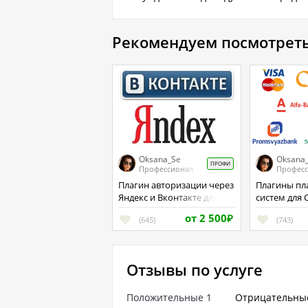
Рекомендуем посмотрет
Oksana_Se
Oksana
ПРОФИ
Профессионал
Профес
Плагин авторизации через
Плагины платежных
Яндекс и Вконтакте для
систем для 
Cotonti
от 2 500
(645)
₽
(743)
Отзывы по услуге
Положительные
1
Отрицательны