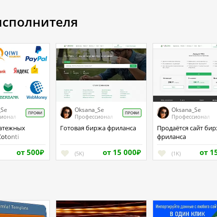
 исполнителя
_Se
Oksana_Se
Oksana_Se
ПРОФИ
ПРОФИ
сионал
Профессионал
Профессионал
Готовая биржа фриланса
Продаётся сайт биржи
Cotonti
фриланса
от 500
от 15 000
от 1
₽
(5K)
₽
(1K)