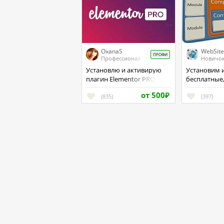
OxanaS
WebSite
ПРОФИ
Профессионал
Новичо
Установлю и активирую
Установим и настроим
плагин Elementor PRO
бесплатные
модули на J
от 500
(835)
₽
(397)