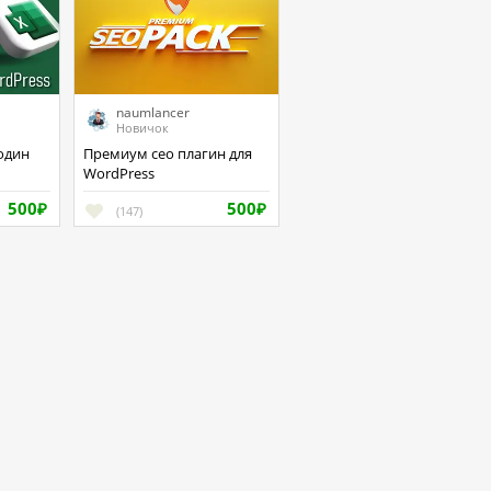
naumlancer
Новичок
Премиум сео плагин для
WordPress
500
500
₽
(147)
₽