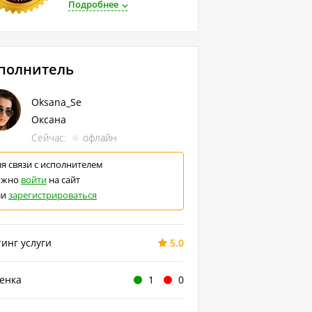
Подробнее
полнитель
Oksana_Se
Оксана
Сейчас:
офлайн
я связи с исполнителем
ужно
войти
на сайт
ли
зарегистрироваться
инг услуги
5.0
ценка
1
0