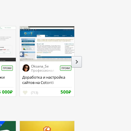
Oksana_Se
ПРОФИ
ПРОФИ
Профессионал
Доработка и настройка
сайтов на Cotonti
5 000
500
₽
(713)
₽