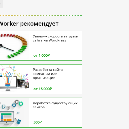
е
Worker рекомендует
Увеличу скорость загрузки
сайта на WordPress
от 1 000
₽
Разработка сайта
компании или
организации
от 15 000
₽
Доработка существующих
сайтов
500
₽