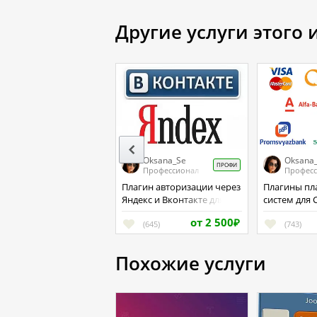
Другие услуги этого
Oksana_Se
Oksana
ПРОФИ
Профессионал
Профес
Плагин авторизации через
Плагины платежных
Яндекс и Вконтакте для
систем для 
Cotonti
от 2 500
(645)
₽
(743)
Похожие услуги