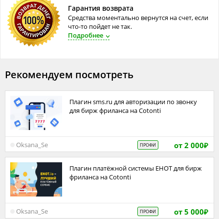
4. Настройка стиля общения
Гарантия возврата
Средства моментально вернутся на счет, если
5. Создание готовых инструкций
что-то пойдет не так.
6. Проверка работы помощника
Подробнее
7. Консультация по использованию
Как проходит работа
Рекомендуем посмотреть
Обсуждаем ваши задачи.
Определяем, что должен делать помощник.
Плагин sms.ru для авторизации по звонку
для бирж фриланса на Cotonti
Настраиваю его под ваши требования.
Проверяем работу.
При необходимости вношу до 3 бесплатных правок.
от 2 000
Oksana_Se
ПРОФИ
₽
Почему выбирают AI Studio Alina
Плагин платёжной системы ЕНОТ для бирж
✔ Индивидуальная настройка под ваш бизнес.
фриланса на Cotonti
✔ Простое объяснение без сложных технических терминов.
✔ Ответственный подход к каждому проекту.
от 5 000
Oksana_Se
ПРОФИ
₽