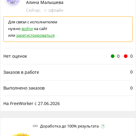
Алина Малышева
✔ Всем, кто регулярно работает с текстами, клиентами или
Сейчас:
офлайн
документами
Для связи с исполнителем
Какие задачи решает AI-помощник
нужно
войти
на сайт
• Быстро отвечает на типовые вопросы.
или
зарегистрироваться
• Помогает писать тексты.
• Использует ваши инструкции и материалы.
Нет оценок
0
0
• Помогает создавать контент.
0
Заказов в работе
• Экономит время на повторяющихся задачах.
• Работает как персональный помощник по вашим
Выполнено заказов
0
правилам.
Что входит в услугу
На FreeWorker с 27.06.2026
1. Создание персонального AI-помощника
2. Настройка поведения и роли помощника
Доработка до 100% результата
?
3. Подключение вашей базы знаний (если требуется)