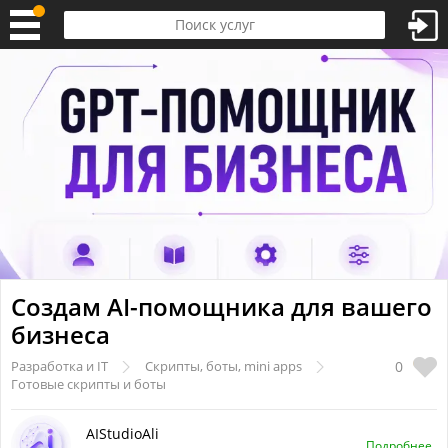
Создам AI-помощника для вашего
бизнеса
0
Разработка и IT
Скрипты, боты, mini apps
Готовые скрипты и боты
AIStudioAli
Подробнее