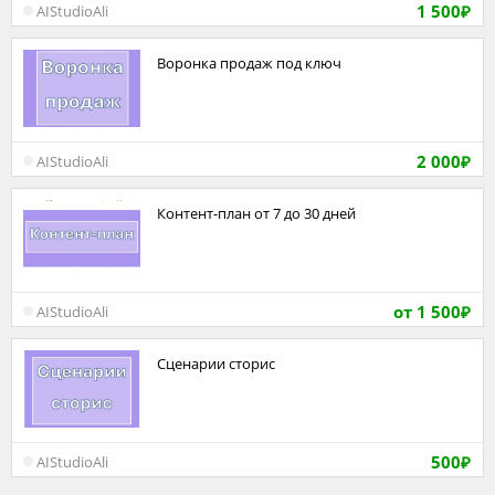
1 500
AIStudioAli
₽
Воронка продаж под ключ
2 000
AIStudioAli
₽
Контент-план от 7 до 30 дней
от 1 500
AIStudioAli
₽
Сценарии сторис
500
AIStudioAli
₽