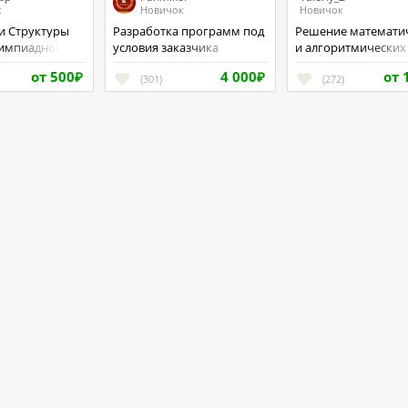
к
Новичок
Новичок
Разработка программ под
Решение математических
импиадное
условия заказчика
и алгоритмических
ование.
проблем
от 500
4 000
от 
₽
(301)
₽
(272)
я
Правила сервиса
О проек
Вопрос - ответ
Заказчи