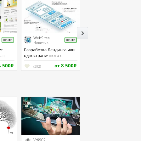
WebSites
ПРОФИ
ПРОФИ
Новичок
Разработка Лендинга или
зацией
одностраничного с
оптимизацией на Joomla.
4 500
от 8 500
₽
(392)
₽
Vt6902