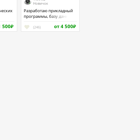
Новичок
Разработаю прикладный
программы, базу данных.
1 500
от 4 500
₽
(246)
₽
те
ку
Верификация
Учебные материалы