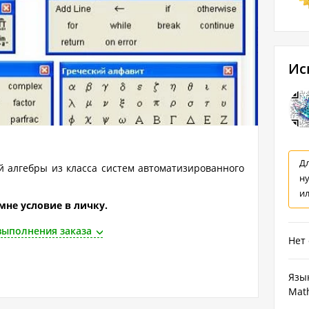
Ис
Дл
 алгебры из класса систем автоматизированного
н
и
мне условие в личку.
выполнения заказа
Нет
Язык
Mat