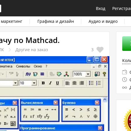
Вход
Регистра
 маркетинг
Графика и дизайн
Аудио и видео
чу по Mathcad.
ПК
Другие на заказ
3
Кол
С
С
Д