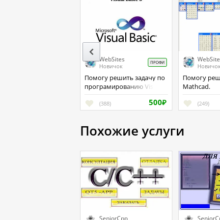
WebSites
WebSite
ПРОФИ
Новичок
Новичо
Помогу решить задачу по
Помогу решить работу по
програмированию Visual
Mathcad.
Basic 6.
500
(388)
₽
(249)
Похожие услуги
SeniorCpp
SeniorC