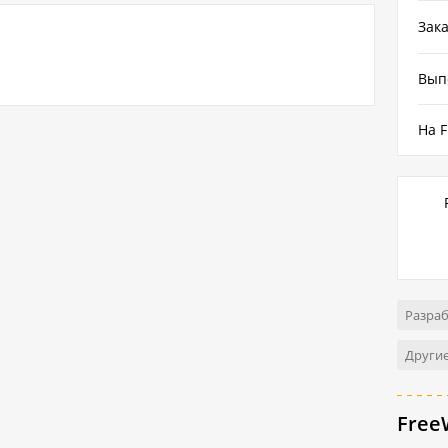
Зака
Вып
На F
Разраб
Другие
Free