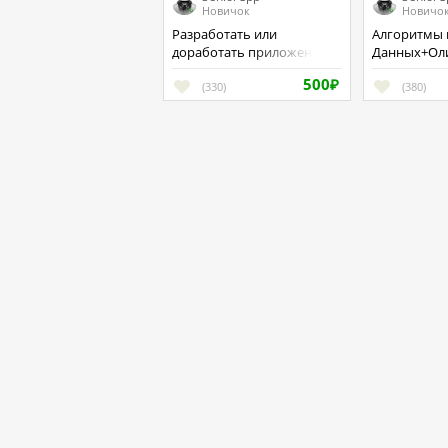
Новичок
Новичо
Разработать или
Алгоритмы и Структуры
доработать приложение
Данных+Ол
на С++
программир
500
(330)
₽
(380)
FreeWorker - фриланс нового поколени
Работая с нами, вы приобретаете не просто надежного
партнера, а ещё и верного друга, хорошего помощника.
Агентский договор