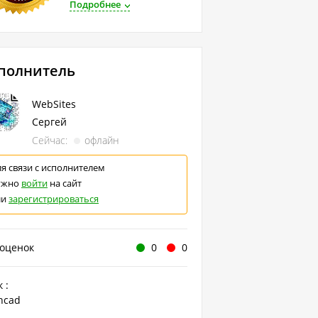
Подробнее
полнитель
WebSites
Сергей
Сейчас:
офлайн
я связи с исполнителем
ужно
войти
на сайт
ли
зарегистрироваться
 оценок
0
0
 :
hcad