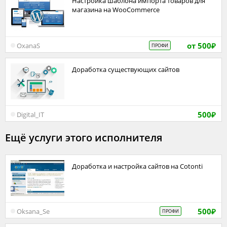
Настройка шаблона импорта товаров для
магазина на WooCommerce
от 500
OxanaS
ПРОФИ
₽
Доработка существующих сайтов
500
Digital_IT
₽
Ещё услуги этого исполнителя
Доработка и настройка сайтов на Cotonti
500
Oksana_Se
ПРОФИ
₽