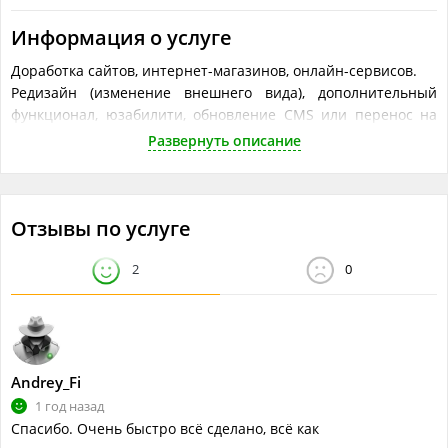
Информация о услуге
Доработка сайтов, интернет-магазинов, онлайн-сервисов.
Редизайн (изменение внешнего вида), дополнительный
функционал, юзабилити, обновление CMS или перенос на
новый движок и многое другое по вашему ТЗ.
Развернуть описание
Работаю с большинством известных CMS, конструкторами,
флеймворками.
Цена и сроки обсуждаются индивидуально, после
Отзывы по услуге
ознакомления с вашим сайтом и изучения подробного ТЗ.
2
0
Что понадобится исполнителю
Объём работ в одной услуге
?
Обсуждается индивидуально
Andrey_Fi
1 год назад
Спасибо. Очень быстро всё сделано, всё как