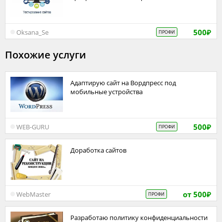
500
Oksana_Se
ПРОФИ
₽
Похожие услуги
Адаптирую сайт на Вордпресс под
мобильные устройства
500
WEB-GURU
ПРОФИ
₽
Доработка сайтов
от 500
WebMaster
ПРОФИ
₽
Разработаю политику конфиденциальности