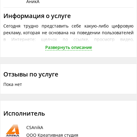
АникА
Информация о услуге
Сегодня трудно представить себе какую-либо цифровую
рекламу, которая не основана на поведении пользователей
в Интернете: щелчок по ссылке, просмотр видео,
посещение целевой страницы продукта
Развернуть описание
Что понадобится исполнителю
Объём работ в одной услуге
?
Отзывы по услуге
Запуск и настройка рекламной компании
Пока нет
Исполнитель
CSAnikA
ООО Креативная студия