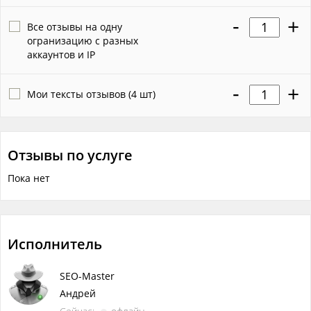
Объём работ в одной услуге
?
-
+
Все отзывы на одну
4 отзыва на Яндекс и/или Гугл Картах
огранизацию с разных
аккаунтов и IP
-
+
Мои тексты отзывов (4 шт)
Отзывы по услуге
Пока нет
Исполнитель
SEO-Master
Андрей