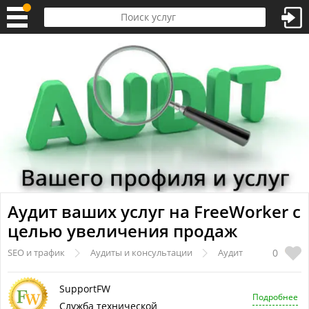
Аудит ваших услуг на FreeWorker с
целью увеличения продаж
0
SEO и трафик
Аудиты и консультации
Аудит
SupportFW
Подробнее
Служба технической