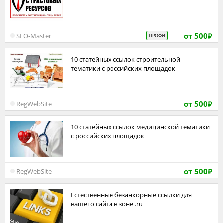
от 500
SEO-Master
ПРОФИ
₽
10 статейных ссылок строительной
тематики с российских площадок
от 500
RegWebSite
₽
10 статейных ссылок медицинской тематики
с российских площадок
от 500
RegWebSite
₽
Естественные безанкорные ссылки для
вашего сайта в зоне .ru