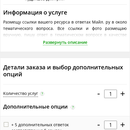
Информация о услуге
Размещу ссылки вашего ресурса в ответах Майл. ру в около
тематического вопроса. Все ссылки и фото размещаю
вручную, пишу ответ в тематическом вопросе в качестве
совета или рекомендации вашего сервиса или услуги.
Развернуть описание
Что понадобится исполнителю
Объём работ в одной услуге
?
Детали заказа и выбор дополнительных
Размещаю 5 ответов и ставлю 5 ссылок (анкорние или
опций
безанкорные)
-
+
Количество услуг
?
Дополнительные опции
?
-
+
+ 5 дополнительных ответок