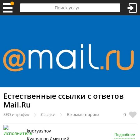
Естественные ссылки с ответов
Mail.Ru
0
SEO и трафик
Ссылки
В комментариях
kudryashov
Подробнее
Кудряшов Дмитрий