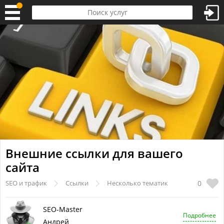
Внешние ссылки для вашего
сайта
0
SEO и трафик
Ссылки
Несколько тематик
SEO-Master
Подробнее
Андрей