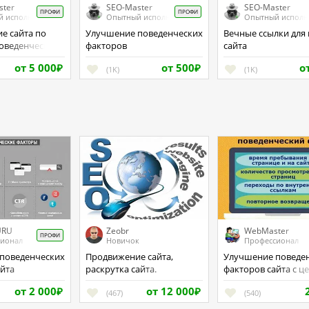
ster
SEO-Master
SEO-Master
ПРОФИ
ПРОФИ
 исполнитель
Опытный исполнитель
Опытный исполн
Улучшение поведенческих
Вечные ссылки для вашего
поведенческим
факторов
сайта
от 5 000
от 500
о
₽
(1K)
₽
(1K)
URU
Zeobr
WebMaster
ПРОФИ
сионал
Новичок
Профессионал
Продвижение сайта,
Улучшение поведенческих
айта
раскрутка сайта.
факторов сайта с ц
продвижения в ТО
от 2 000
от 12 000
₽
(467)
₽
(540)