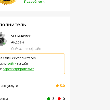
Подробнее
полнитель
SEO-Master
Андрей
Сейчас:
офлайн
я связи с исполнителем
ужно
войти
на сайт
ли
зарегистрироваться
инг услуги
5.0
ценки
3
0