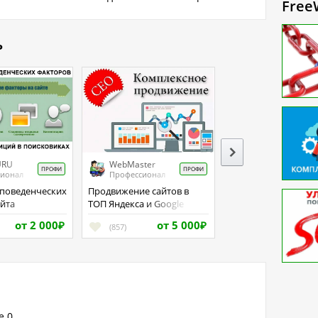
Free
ь
URU
WebMaster
ПРОФИ
ПРОФИ
сионал
Профессионал
Продвижение сайтов в
айта
ТОП Яндекса и Google
от 2 000
от 5 000
₽
(857)
₽
е
0