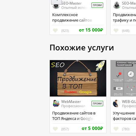
SEO-Master
SEO-Ma
ПРОФИ
Опытный исполнитель
Опытный
Комплексное
Продвижение сайта по
продвижение сайтов
трафику и 
факторам
от 15 000
(823)
₽
(648)
Похожие услуги
WebMaster
WEB-G
ПРОФИ
Профессионал
Профес
Продвижение сайтов в
Улучшение поведенческих
ТОП Яндекса и Google
факторов с
от 5 000
(857)
₽
(780)