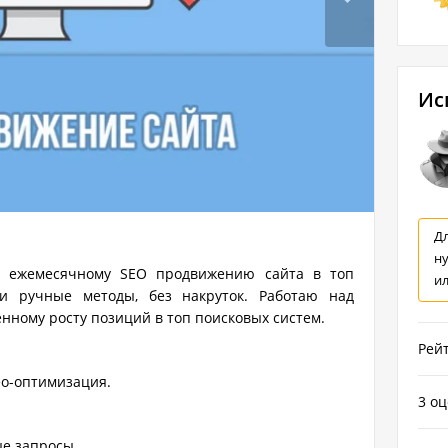
Ис
Дл
н
у ежемесячному SEO продвижению сайта в топ
и
 и ручные методы, без накруток. Работаю над
енному росту позиций в топ поисковых систем.
Рейт
eo-оптимизация.
3 о
ые запросы.