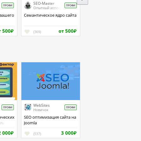
SEO-Master
ПРОФИ
ПРОФИ
итель
Опытный исполнитель
Семантическое ядро сайта
т 500
от 500
₽
(369)
₽
WebSites
ПРОФИ
ПРОФИ
Новичок
SEO оптимизация сайта на
елью
Joomla
П
2 000
3 000
₽
(537)
₽