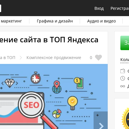
Вход
Регистра
 маркетинг
Графика и дизайн
Аудио и видео
ение сайта в ТОП Яндекса
З
а в ТОП
Комплексное продвижение
0
Кол
С
С
Д