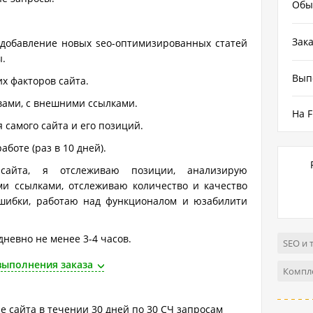
Обы
Зака
, добавление новых seo-оптимизированных статей
.
Вып
х факторов сайта.
ывами, с внешними ссылками.
На F
 самого сайта и его позиций.
боте (раз в 10 дней).
сайта, я отслеживаю позиции, анализирую
ми ссылками, отслеживаю количество и качество
шибки, работаю над функционалом и юзабилити
невно не менее 3-4 часов.
SEO и 
выполнения заказа
Компл
е сайта в течении 30 дней по 30 СЧ запросам