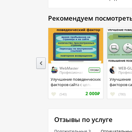
Рекомендуем посмотрет
WebMaster
WEB-G
ПРОФИ
Профессионал
Профес
Улучшение поведенческих
Улучшение поведенческих
факторов сайта с целью
факторов с
продвижения в ТОП
2 000
(540)
₽
(780)
Отзывы по услуге
Положительные
3
Отрицательны