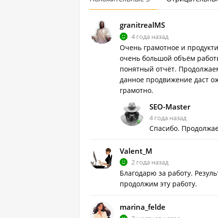
granitrealMS
4 года назад
Очень грамотное и продукти
очень большой объём работы
понятный отчёт. Продолжаем
данное продвижение даст ож
грамотно.
SEO-Master
4 года назад
Спасибо. Продолжаем
Valent_M
2 года назад
Благодарю за работу. Резул
продолжим эту работу.
marina_felde