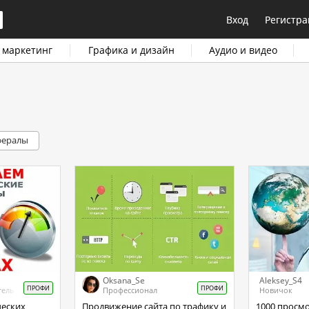
Вход
Регистра
 маркетинг
Графика и дизайн
Аудио и видео
фералы
Oksana_Se
Aleksey_S4
ПРОФИ
ПРОФИ
тель
Профессионал
Новичок
Продвижение сайта по трафику и
1000 просм