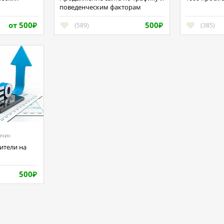
поведенческим факторам
от 500
500
(589)
(385)
₽
₽
зчик
500
₽