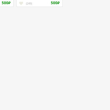
500
500
₽
заг.
(249)
₽
те
ку
Верификация
Учебные материалы
телю
Вакансии FreeWorker
Реклама на FreeWorker