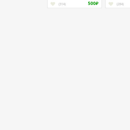
500
(314)
₽
100%
(284)
FreeWorker - фриланс нового поколени
Работая с нами, вы приобретаете не просто надежного
партнера, а ещё и верного друга, хорошего помощника.
Агентский договор
Пользовательское соглашение
Политика конфиденциальности