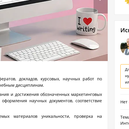
Ис
Дл
н
фератов, докладов, курсовых, научных работ по
и
учебным дисциплинам.
ния и достижения обозначенных маркетинговых
 оформления научных документов, соответствие
Нет
аемых материалов уникальности, проверка на
Тем
Инте