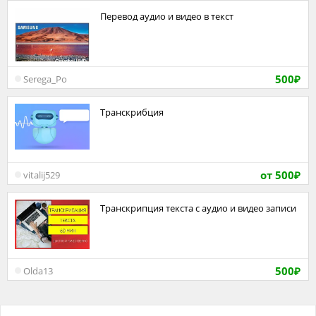
Перевод аудио и видео в текст
500
Serega_Po
₽
транскрибция
от 500
vitalij529
₽
Транскрипция текста с аудио и видео записи
500
Olda13
₽