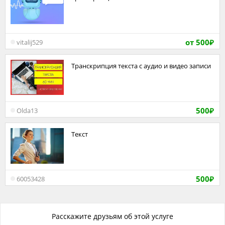
от 500
vitalij529
₽
Транскрипция текста с аудио и видео записи
500
Olda13
₽
Текст
500
60053428
₽
Расскажите друзьям об этой услуге