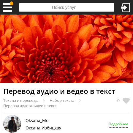
Перевод аудио и ведео в текст
0
Тексты и переводы
Набор текста
Перевод аудио/видео в текст
Oksana_Mo
Подробнее
Оксана Избицкая