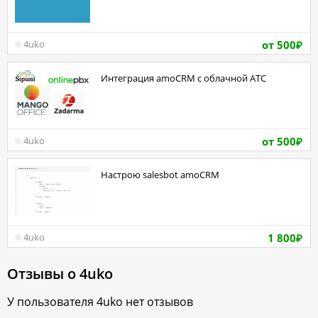
от 500
4uko
₽
Интеграция amoCRM с облачной АТС
от 500
4uko
₽
Настрою salesbot amoCRM
1 800
4uko
₽
Отзывы о
4uko
У пользователя
4uko
нет отзывов