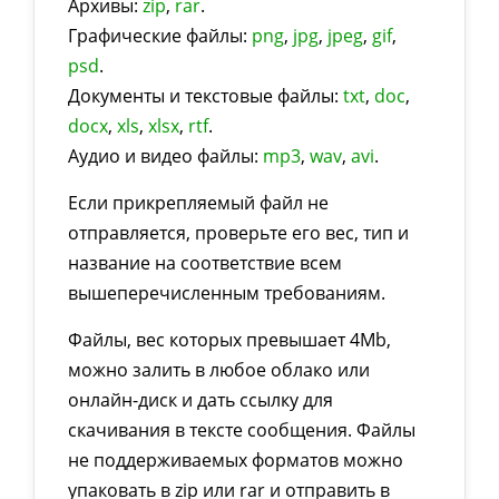
Архивы:
zip
,
rar
.
Графические файлы:
png
,
jpg
,
jpeg
,
gif
,
psd
.
Документы и текстовые файлы:
txt
,
doc
,
docx
,
xls
,
xlsx
,
rtf
.
Аудио и видео файлы:
mp3
,
wav
,
avi
.
Если прикрепляемый файл не
отправляется, проверьте его вес, тип и
название на соответствие всем
вышеперечисленным требованиям.
Файлы, вес которых превышает 4Mb,
можно залить в любое облако или
онлайн-диск и дать ссылку для
скачивания в тексте сообщения. Файлы
не поддерживаемых форматов можно
упаковать в zip или rar и отправить в