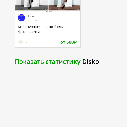
Disko
Новичок
Колоризация черно-белых
фотографий
от 500
(383)
₽
Показать статистику
Disko