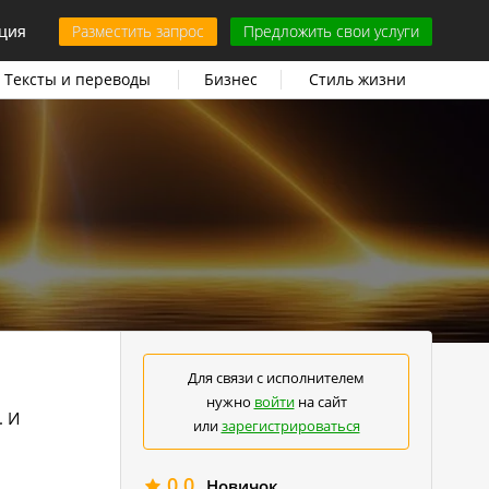
ция
Разместить запрос
Предложить свои услуги
Тексты и переводы
Бизнес
Стиль жизни
Для связи с исполнителем
нужно
войти
на сайт
. И
или
зарегистрироваться
0.0
Новичок