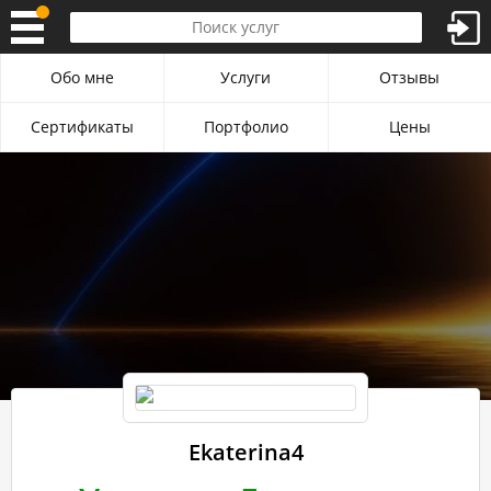
Обо мне
Услуги
Отзывы
Сертификаты
Портфолио
Цены
Ekaterina4