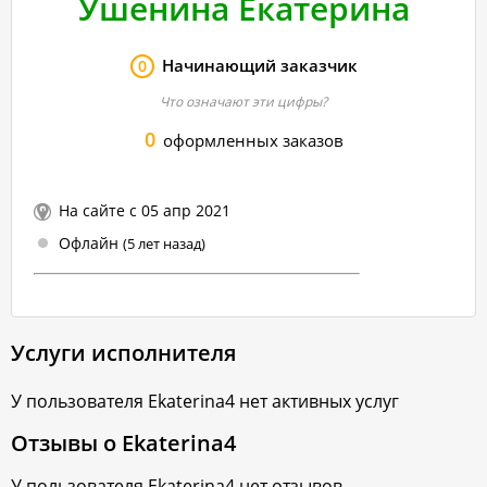
Ушенина Екатерина
Начинающий заказчик
0
Что означают эти цифры?
0
оформленных заказов
На сайте с 05 апр 2021
Офлайн
(5 лет назад)
Услуги исполнителя
У пользователя
Ekaterina4
нет активных услуг
Отзывы о
Ekaterina4
У пользователя
Ekaterina4
нет отзывов