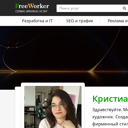
СЕРВИС ФРИЛАНС-УСЛУГ
Разработка и IT
SEO и трафик
Реклама и
Кристиа
Здравствуйте. М
художник. Созда
фирменный стиль