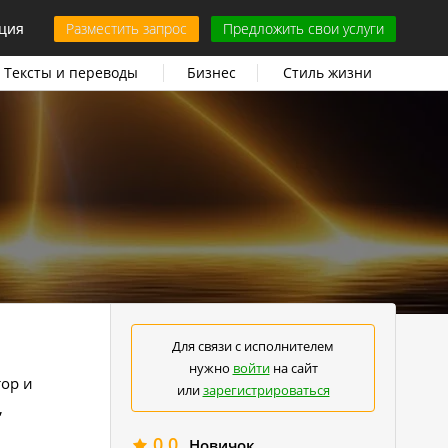
ция
Разместить запрос
Предложить свои услуги
Тексты и переводы
Бизнес
Стиль жизни
Для связи с исполнителем
нужно
войти
на сайт
тор и
или
зарегистрироваться
,
0.0
Новичок