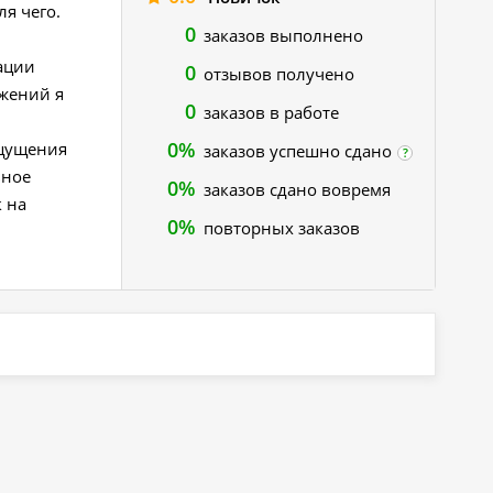
ля чего.
0
заказов выполнено
ации
0
отзывов получено
жений я
0
заказов в работе
0%
ощущения
заказов успешно сдано
?
ьное
0%
заказов сдано вовремя
к на
0%
повторных заказов