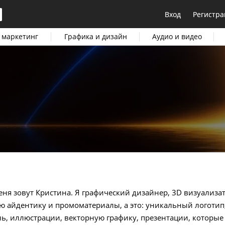
Вход
Регистра
 маркетинг
Графика и дизайн
Аудио и видео
еня зовут Кристина. Я графический дизайнер, 3D визуализа
ю айдентику и промоматериалы, а это: уникальный логотип
, иллюстрации, векторную графику, презентации, которые