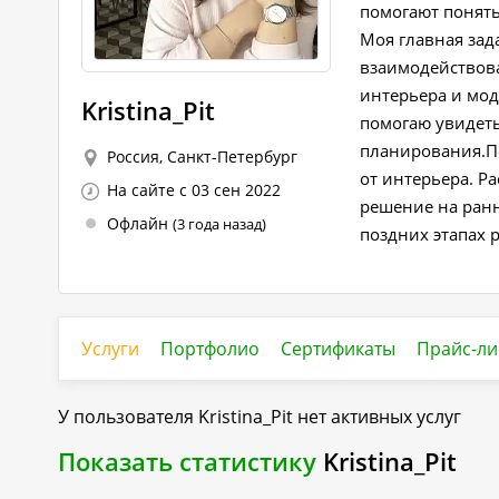
помогают понять
Моя главная зад
взаимодействова
интерьера и мо
Kristina_Pit
помогаю увидеть
планирования.По
Россия, Санкт-Петербург
от интерьера. Р
На сайте с 03 сен 2022
решение на ранн
Офлайн
(3 года назад)
поздних этапах 
Услуги
Портфолио
Сертификаты
Прайс-ли
У пользователя
Kristina_Pit
нет активных услуг
Показать статистику
Kristina_Pit