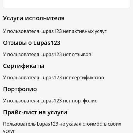
Услуги исполнителя
У пользователя
Lupas123
нет активных услуг
Отзывы о
Lupas123
У пользователя
Lupas123
нет отзывов
Сертификаты
У пользователя
Lupas123
нет сертификатов
Портфолио
У пользователя
Lupas123
нет портфолио
Прайс-лист на услуги
Пользователь
Lupas123
не указал стоимость своих
услуг