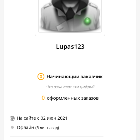
Lupas123
Начинающий заказчик
0
Что означают эти цифры?
0
оформленных заказов
На сайте с 02 июн 2021
Офлайн
(5 лет назад)