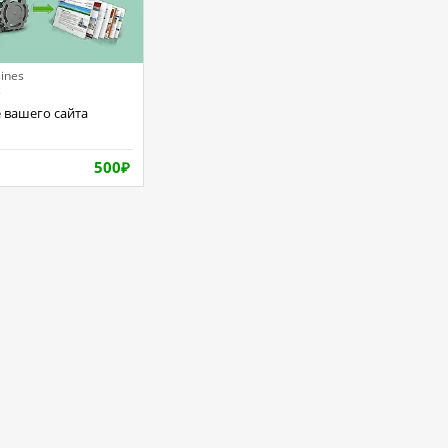
sines
к
500
₽