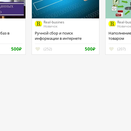
Real-busines
Real-bu
Новичок
Новичо
Ручной сбор и поиск
Наполнение вашего сайта
информации в интернете
товаром
500
500
(252)
(207)
₽
₽