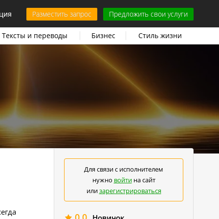
ция
Разместить запрос
Предложить свои услуги
Тексты и переводы
Бизнес
Стиль жизни
Для связи с исполнителем
нужно
войти
на сайт
или
зарегистрироваться
сегда
0.0
Новичок