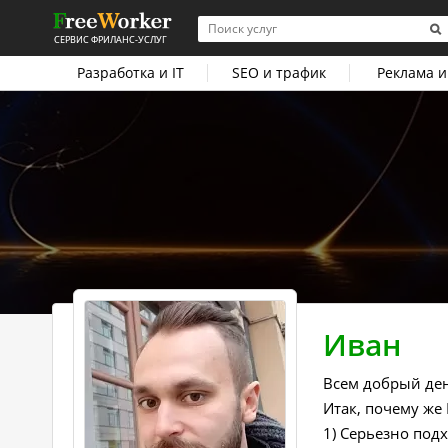
СЕРВИС ФРИЛАНС-УСЛУГ
Разработка и IT
SEO и трафик
Реклама и
Иван
Всем добрый де
Итак, почему же
1) Серьезно под