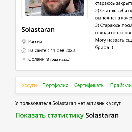
стараюсь закрыт
2) Считаю себя 
выполнена качес
3) Стараюсь пос
Solastaran
отходя от основ
Могу назвать ещ
Россия
брифа=)
На сайте с 11 фев 2023
Офлайн
(3 года назад)
Услуги
Портфолио
Сертификаты
Прайс-ли
У пользователя
Solastaran
нет активных услуг
Показать статистику
Solastaran