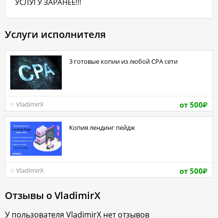
УСЛУГУ ЗАРАНЕЕ!!!
Услуги исполнителя
3 готовые копии из любой СРА сети
от 500
VladimirX
₽
Копия лендинг пейдж
от 500
VladimirX
₽
Отзывы о
VladimirX
У пользователя
VladimirX
нет отзывов