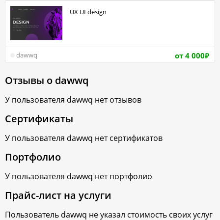
UX UI design
от 4 000
dawwq
₽
Отзывы о
dawwq
У пользователя
dawwq
нет отзывов
Сертификаты
У пользователя
dawwq
нет сертификатов
Портфолио
У пользователя
dawwq
нет портфолио
Прайс-лист на услуги
Пользователь
dawwq
не указал стоимость своих услуг