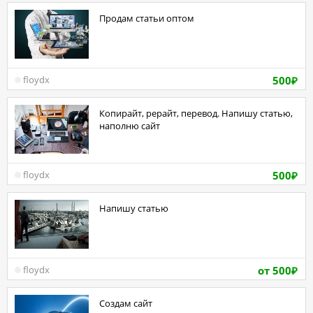
Продам статьи оптом
500
floydx
₽
Копирайт, рерайт, перевод. Напишу статью,
наполню сайт
500
floydx
₽
Напишу статью
от 500
floydx
₽
Создам сайт