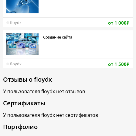
от 1 000
floydx
₽
Создание сайта
от 1 500
floydx
₽
Отзывы о
floydx
У пользователя
floydx
нет отзывов
Сертификаты
У пользователя
floydx
нет сертификатов
Портфолио