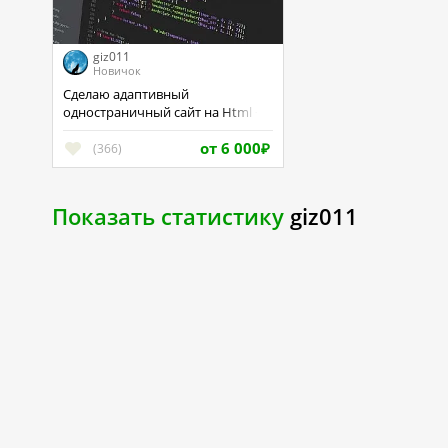
giz011
Новичок
Сделаю адаптивный
одностраничный сайт на Html +
Css.
от 6 000
(366)
₽
Показать статистику
giz011