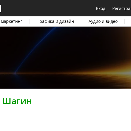
Вход
Регистра
 маркетинг
Графика и дизайн
Аудио и видео
й Шагин