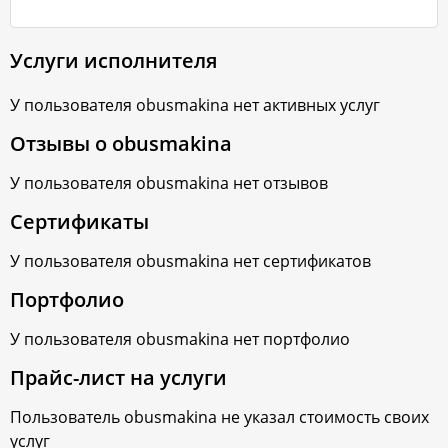
Услуги исполнителя
У пользователя
obusmakina
нет активных услуг
Отзывы о
obusmakina
У пользователя
obusmakina
нет отзывов
Сертификаты
У пользователя
obusmakina
нет сертификатов
Портфолио
У пользователя
obusmakina
нет портфолио
Прайс-лист на услуги
Пользователь
obusmakina
не указал стоимость своих
услуг