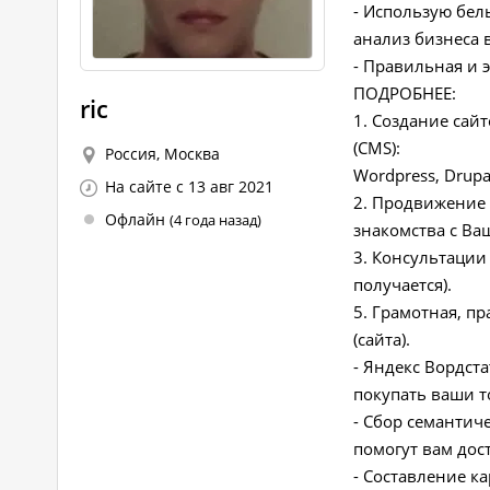
- Использую бе
анализ бизнеса 
- Правильная и 
ПОДРОБНЕЕ:
ric
1. Создание сай
(CMS):
Россия, Москва
Wordpress, Drupal
На сайте с 13 авг 2021
2. Продвижение 
Офлайн
(4 года назад)
знакомства с Ва
3. Консультации
получается).
5. Грамотная, п
(сайта).
- Яндекс Вордст
покупать ваши т
- Сбор семантич
помогут вам дос
- Составление к