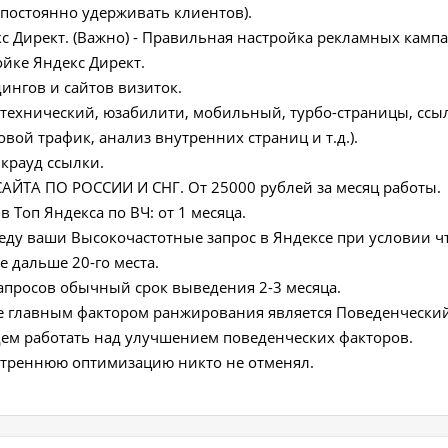
ы постоянно удерживать клиентов).
кс Директ. (Важно) - Правильная настройка рекламных камп
йке Яндекс Директ.
дингов и сайтов визиток.
 (технический, юзабилити, мобильный, турбо-страницы, ссы
вой трафик, анализ внутренних страниц и т.д.).
 крауд ссылки.
ЙТА ПО РОССИИ И СНГ. От 25000 рублей за месяц работы.
 Топ Яндекса по ВЧ: от 1 месяца.
веду ваши Высокочастотные запрос в Яндексе при условии чт
е дальше 20-го места.
апросов обычный срок выведения 2-3 месяца.
се главным фактором ранжирования является Поведенческий
дем работать над улучшением поведенческих факторов.
утреннюю оптимизацию никто не отменял.