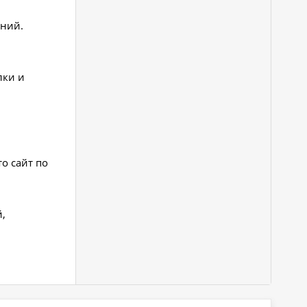
аний.
лки и
о сайт по
,