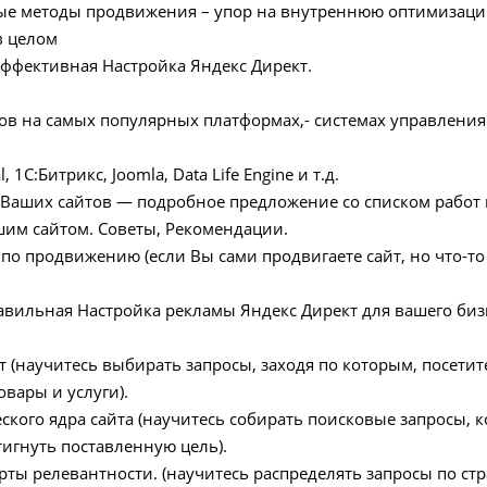
лые методы продвижения – упор на внутреннюю оптимизаци
в целом
эффективная Настройка Яндекс Директ.
тов на самых популярных платформах,- системах управления
, 1C:Битрикс, Joomla, Data Life Engine и т.д.
Ваших сайтов — подробное предложение со списком работ 
шим сайтом. Советы, Рекомендации.
 по продвижению (если Вы сами продвигаете сайт, но что-то
равильная Настройка рекламы Яндекс Директ для вашего биз
ат (научитесь выбирать запросы, заходя по которым, посетит
овары и услуги).
еского ядра сайта (научитесь собирать поисковые запросы, 
тигнуть поставленную цель).
арты релевантности. (научитесь распределять запросы по ст