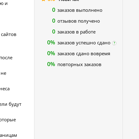
ю и
0
заказов выполнено
0
отзывов получено
0
заказов в работе
 сайтов
0%
заказов успешно сдано
?
0%
заказов сдано вовремя
после
0%
повторных заказов
 не
неса
ели будут
которые
раницам