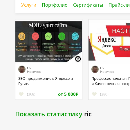
Услуги
Портфолио
Сертификаты
Прайс-ли
ric
ric
Новичок
Новичок
SEO-продвижение в Яндексе и
Профессиональная, Правильная
Гугле.
и Качественная наст
Яндекс Директ.
от 5 000
(368)
(280)
₽
Показать статистику
ric