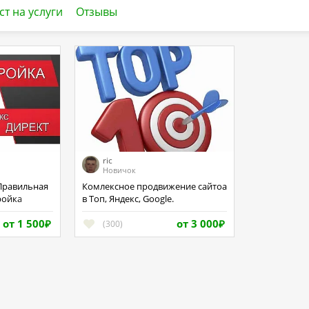
ст на услуги
Отзывы
ric
Новичок
Комлексное продвижение сайтоа
ройка
в Топ, Яндекс, Google.
от 1 500
от 3 000
(300)
₽
₽