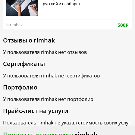
русский и наоборот
500
rimhak
₽
Отзывы о
rimhak
У пользователя
rimhak
нет отзывов
Сертификаты
У пользователя
rimhak
нет сертификатов
Портфолио
У пользователя
rimhak
нет портфолио
Прайс-лист на услуги
Пользователь
rimhak
не указал стоимость своих услуг
Показать статистику
rimhak