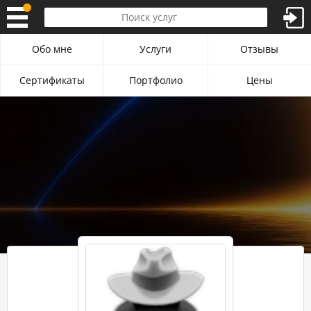
Обо мне
Услуги
Отзывы
Сертификаты
Портфолио
Цены