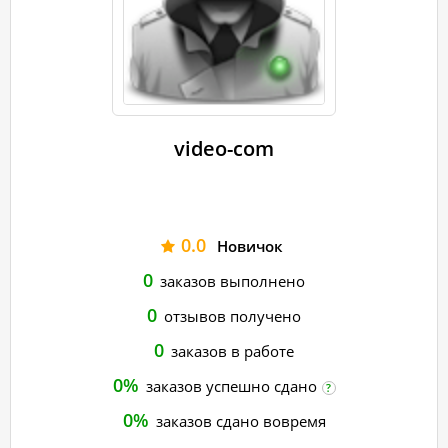
video-com
0.0
Новичок
0
заказов выполнено
0
отзывов получено
0
заказов в работе
0%
заказов успешно сдано
?
0%
заказов сдано вовремя