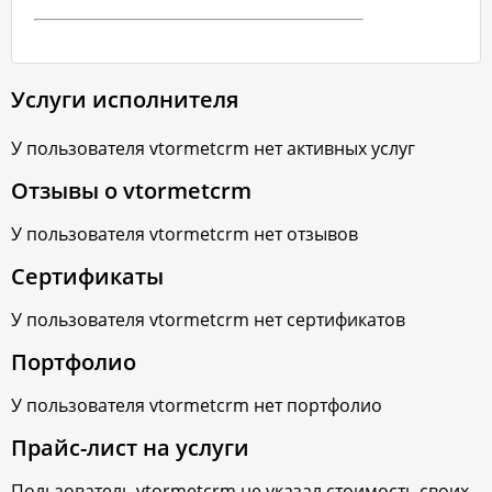
Услуги исполнителя
У пользователя
vtormetcrm
нет активных услуг
Отзывы о
vtormetcrm
У пользователя
vtormetcrm
нет отзывов
Сертификаты
У пользователя
vtormetcrm
нет сертификатов
Портфолио
У пользователя
vtormetcrm
нет портфолио
Прайс-лист на услуги
Пользователь
vtormetcrm
не указал стоимость своих